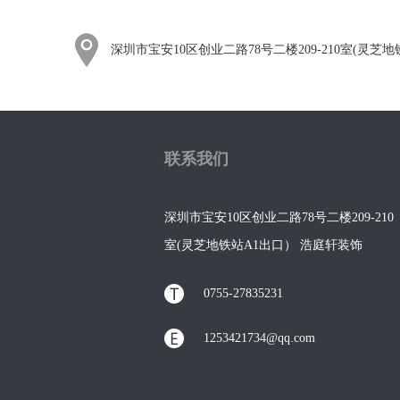
深圳市宝安10区创业二路78号二楼209-210室(灵
联系我们
深圳市宝安10区创业二路78号二楼209-210
室(灵芝地铁站A1出口） 浩庭轩装饰
（总）
0755-27835231
1253421734@qq.com