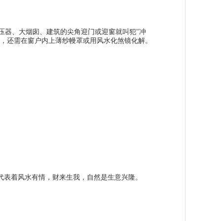
器、大烟囱、建筑的尖角迎门或迎窗就叫犯"冲
见，还需在窗户内上薄纱幔罩或用风水化煞镜化解。
表着风水有情，财来生我，自然是生意兴隆。